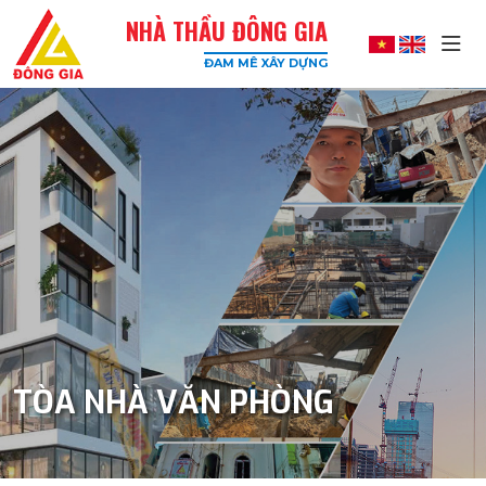
NHÀ THẦU ĐÔNG GIA
ĐAM MÊ XÂY DỰNG
Đông
Gia
-
Công
Ty
Xây
Dựng
Uy
Tín,
Chất
Lượng
Cao
TÒA NHÀ VĂN PHÒNG