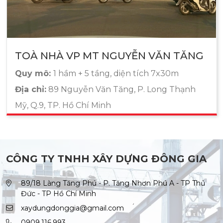
TOÀ NHÀ VP MT NGUYỄN VĂN TĂNG
Quy mô:
1 hầm + 5 tầng, diện tích 7x30m
Địa chỉ:
89 Nguyễn Văn Tăng, P. Long Thạnh
Mỹ, Q.9, TP. Hồ Chí Minh
CÔNG TY TNHH XÂY DỰNG ĐÔNG GIA
89/18 Làng Tăng Phú - P. Tăng Nhơn Phú A - TP Thủ
Đức - TP Hồ Chí Minh
xaydungdonggia@gmail.com
0909.116.993