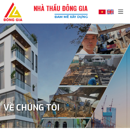
NHÀ THẦU ĐÔNG GIA
ĐAM MÊ XÂY DỰNG
Đông
Gia
-
Công
Ty
Xây
Dựng
Uy
Tín,
Chất
Lượng
Cao
VỀ CHÚNG TÔI