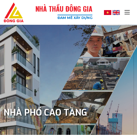
NHÀ THẦU ĐÔNG GIA
ĐAM MÊ XÂY DỰNG
Đông
Gia
-
Công
Ty
Xây
Dựng
Uy
Tín,
Chất
Lượng
Cao
NHÀ PHỐ CAO TẦNG