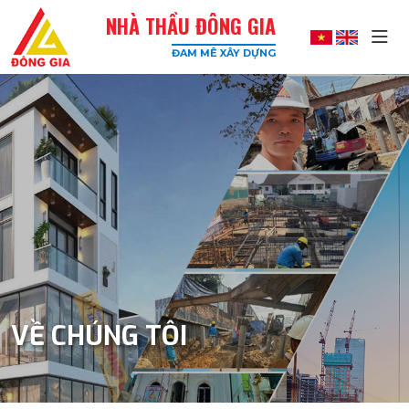
NHÀ THẦU ĐÔNG GIA
ĐAM MÊ XÂY DỰNG
Đông
Gia
-
Công
Ty
Xây
Dựng
Uy
Tín,
Chất
Lượng
Cao
VỀ CHÚNG TÔI