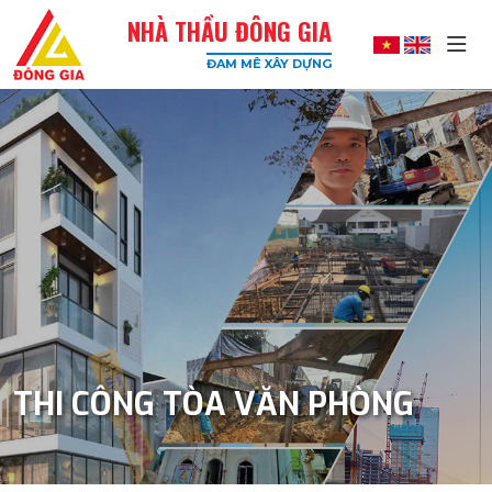
NHÀ THẦU ĐÔNG GIA
ĐAM MÊ XÂY DỰNG
Đông
Gia
-
Công
Ty
Xây
Dựng
Uy
Tín,
Chất
Lượng
Cao
THI CÔNG TÒA VĂN PHÒNG