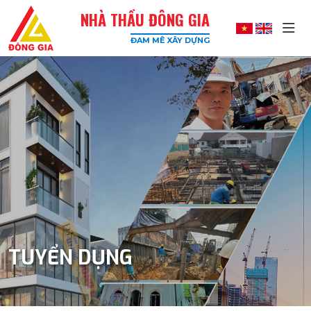
NHÀ THẦU ĐÔNG GIA
ĐAM MÊ XÂY DỰNG
Đông
Gia
-
Công
Ty
Xây
Dựng
Uy
Tín,
Chất
Lượng
Cao
TUYỂN DỤNG