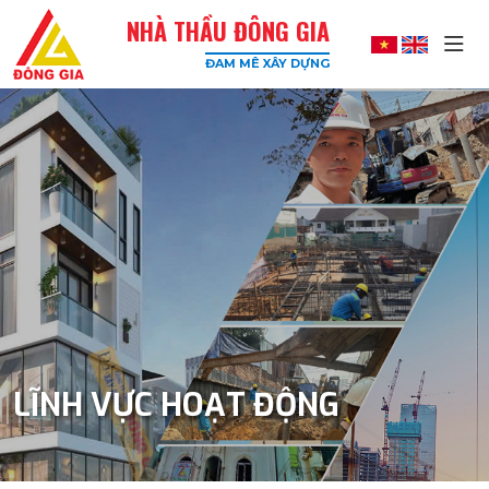
NHÀ THẦU ĐÔNG GIA
ĐAM MÊ XÂY DỰNG
Đông
Gia
-
Công
Ty
Xây
Dựng
Uy
Tín,
Chất
Lượng
Cao
LĨNH VỰC HOẠT ĐỘNG