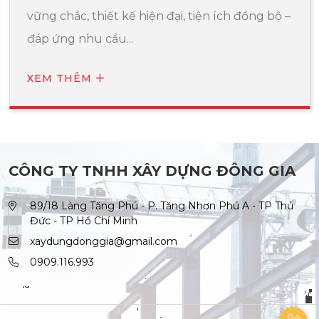
vững chắc, thiết kế hiện đại, tiện ích đồng bộ –
đáp ứng nhu cầu...
XEM THÊM
CÔNG TY TNHH XÂY DỰNG ĐÔNG GIA
89/18 Làng Tăng Phú - P. Tăng Nhơn Phú A - TP Thủ
Đức - TP Hồ Chí Minh
xaydungdonggia@gmail.com
0909.116.993